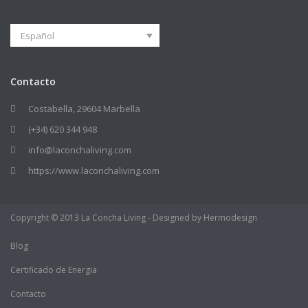
Español
Contacto
Costabella, 29604 Marbella
(+34) 620 344 948
info@laconchaliving.com
https://www.laconchaliving.com
Copyright © 2013 La Concha Living - Designed by Hermodesign
Blog
Certificado de Energia
Contacto