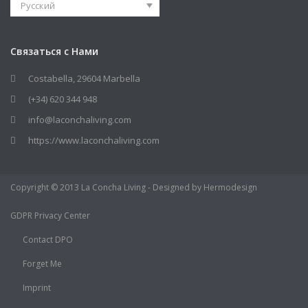
Русский
Связаться с Нами
Costabella, 29604 Marbella
(+34) 620 344 948
info@laconchaliving.com
https://www.laconchaliving.com
Copyright © 2013 La Concha Living - Designed by Hermodesign
GDPR Privacy Center
Contact DPO
Forget Me
Imprint