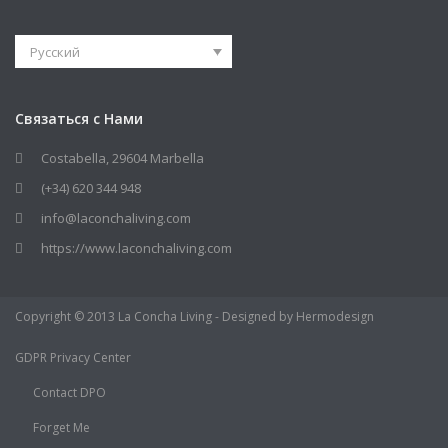
Русский
Связаться с Нами
Costabella, 29604 Marbella
(+34) 620 344 948
info@laconchaliving.com
https://www.laconchaliving.com
Copyright © 2013 La Concha Living - Designed by Hermodesign
GDPR Privacy Center
Contact DPO
Forget Me