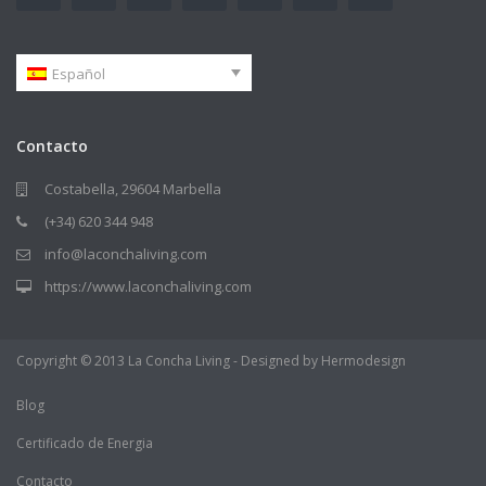
Español
Contacto
Costabella, 29604 Marbella
(+34) 620 344 948
info@laconchaliving.com
https://www.laconchaliving.com
Copyright © 2013 La Concha Living - Designed by Hermodesign
Blog
Certificado de Energia
Contacto