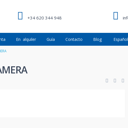
+34 620 344 948
in
nta
En alquiler
Guía
Contacto
Blog
Españo
MERA
AMERA