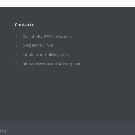
Contacto
Costabella, 29604 Marbella
(+34) 620 344 948
info@laconchaliving.com
https://www.laconchaliving.com
esign