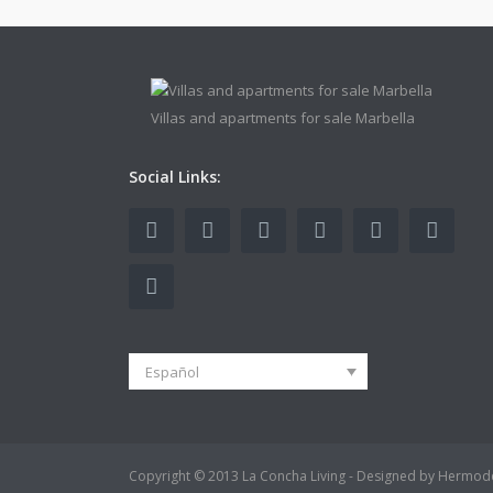
Villas and apartments for sale Marbella
Social Links:
Español
Copyright © 2013 La Concha Living - Designed by Hermod