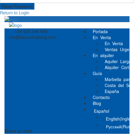
Reset Password
Return to Login
+34 620 344 948
Portada
info@laconchaliving.com
En Venta
En Venta
Ventas Urgent
En alquiler
Aquiler Larga
Alquiler Cort
Guía
Marbella para 
Costa del Sol
España
Contacto
Blog
Español
English
(
Inglés
Русский
(
Ruso
Busca su casa