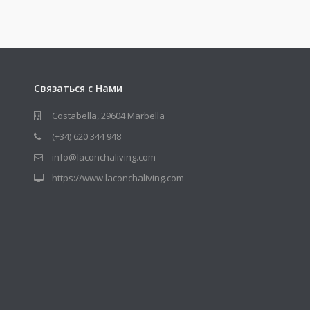
Связаться с Нами
Costabella, 29604 Marbella
(+34) 620 344 948
info@laconchaliving.com
https://www.laconchaliving.com