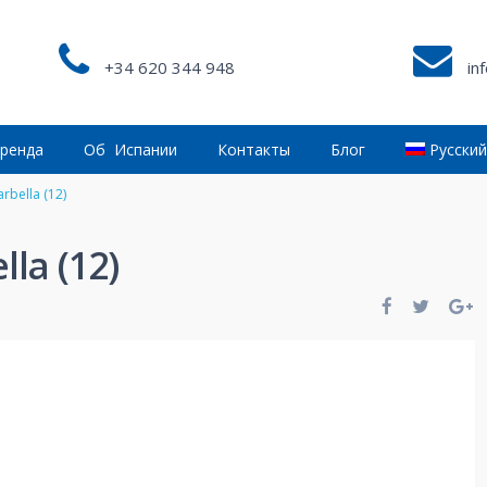
+34 620 344 948
in
ренда
Об Испании
Контакты
Блог
Русски
rbella (12)
la (12)