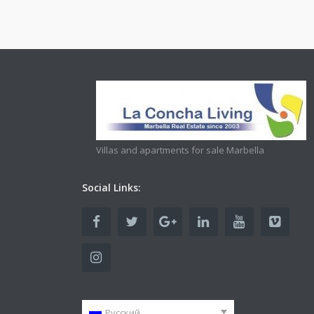
Villas and apartments for sale Marbella
Social Links:
Русский