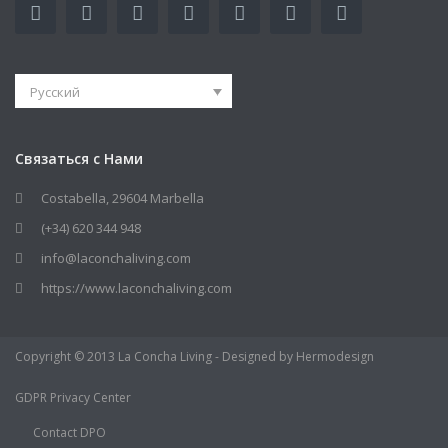
Русский
Связаться с Нами
Costabella, 29604 Marbella
(+34) 620 344 948
info@laconchaliving.com
https://www.laconchaliving.com
Copyright © 2013 La Concha Living - Designed by Hermodesign
GDPR Privacy Center
Contact DPO