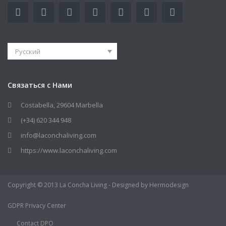
Русский
Связаться с Нами
Costabella, 29604 Marbella
(+34) 620 344 948
info@laconchaliving.com
https://www.laconchaliving.com
Copyright © 2013 La Concha Living - Designed by Hermodesign
GDPR Privacy Center
Contact DPO