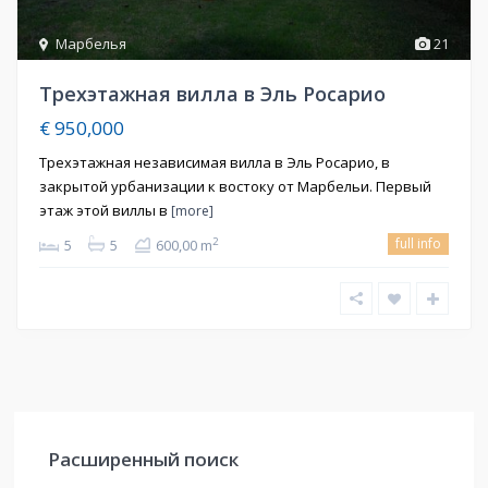
Марбелья
21
Трехэтажная вилла в Эль Росарио
€ 950,000
Трехэтажная независимая вилла в Эль Росарио, в
закрытой урбанизации к востоку от Марбельи. Первый
этаж этой виллы в
[more]
full info
2
5
5
600,00 m
Расширенный поиск