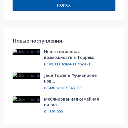
ПОИСК
Hовые поступления
Инвестиционная
возможность в Торрем...
€ 190,000
Включая проект
Jade Tower в Фуэнхироле –
нов...
начиная от
€ 348,000
Меблированная cемейная
вилла
€ 1,395,000