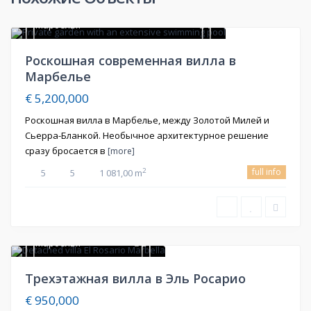
Марбелья
7
Продажа
Роскошная современная вилла в
Марбелье
€ 5,200,000
Роскошная вилла в Марбелье, между Золотой Милей и
Сьерра-Бланкой. Необычное архитектурное решение
сразу бросается в
[more]
full info
2
5
5
1 081,00 m
Марбелья
21
Продажа
Трехэтажная вилла в Эль Росарио
Price Reduced
€ 950,000