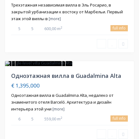
Трехэтажная независимая вилла в Эль Росарио, в
закрытой урбанизации к востоку от Марбельи. Первый
этаж этой виллы в
[more]
full info
2
5
5
600,00 m
2
Продажа
Oдноэтажная вилла в Guadalmina Alta
€ 1,395,000
Одноэтажная вилла в Guadalmina Alta, недалеко от
знаменитого отеля Barceló. Архитектура и дизайн
интерьера этой уни
[more]
full info
2
6
5
559,00 m