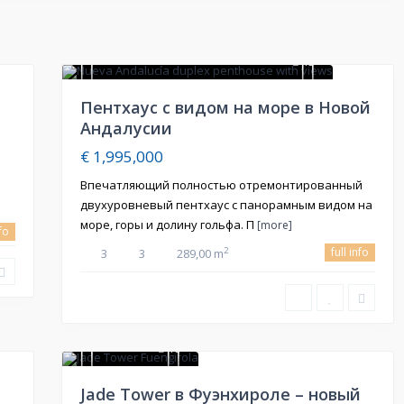
15
Продажа
Пентхаус с видом на море в Новой
Андалусии
€ 1,995,000
Впечатляющий полностью отремонтированный
двухуровневый пентхаус с панорамным видом на
море, горы и долину гольфа. П
[more]
nfo
full info
2
3
3
289,00 m
18
Рекомендуемые
Jade Tower в Фуэнхироле – новый
Продажа