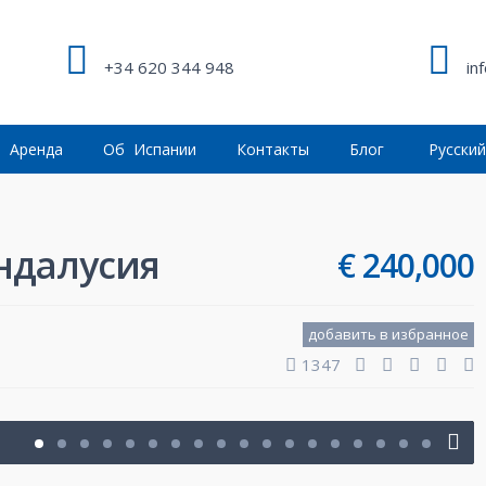
+34 620 344 948
in
Аренда
Об Испании
Контакты
Блог
Русски
ндалусия
€ 240,000
добавить в избранное
1347