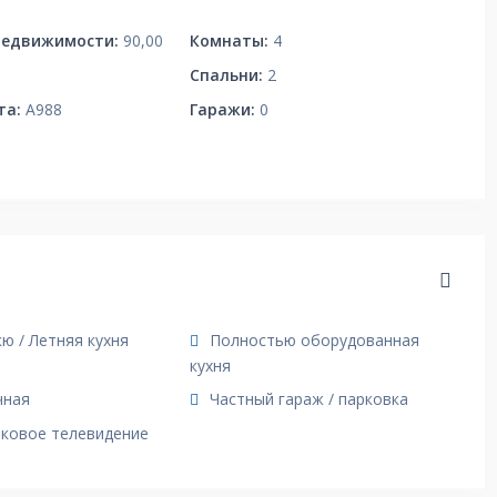
Недвижимости:
90,00
Комнаты:
4
Спальни:
2
та:
A988
Гаражи:
0
ю / Летняя кухня
Полностью оборудованная
кухня
чная
Частный гараж / парковка
иковое телевидение