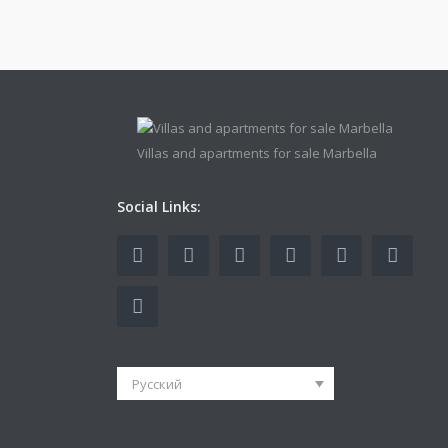
Villas and apartments for sale Marbella
Social Links:
Русский