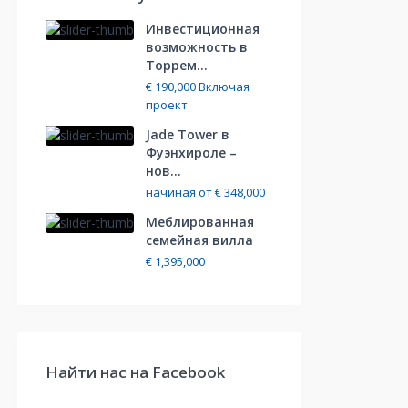
Инвестиционная
возможность в
Торрем...
€ 190,000
Включая
проект
Jade Tower в
Фуэнхироле –
нов...
начиная от
€ 348,000
Меблированная
cемейная вилла
€ 1,395,000
Найти нас на Facebook