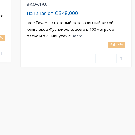
эко-лю...
€ 348,000
начиная от
кс
х
Jade Tower – это новый эксклюзивный жилой
комплекс в Фуэнхироле, всего в 100 метрах от
пляжа и в 20 минутах е
[more]
nfo
full info