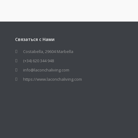
Связаться с Нами
Costabella, 29604 Marbella
(+34) 620 344 948
info@laconchaliving.com
https://www.laconchaliving.com