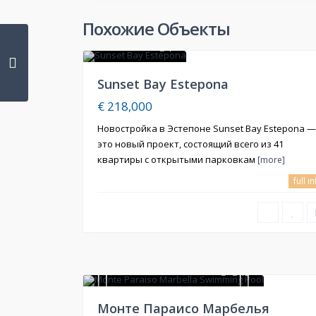
Похожие Объекты
1
Продажа
Sunset Bay Estepona
€ 218,000
Новостройка в Эстепоне Sunset Bay Estepona —
это новый проект, состоящий всего из 41
квартиры с открытыми парковкам
[more]
full i
15
Продажа
Монте Параисо Марбелья