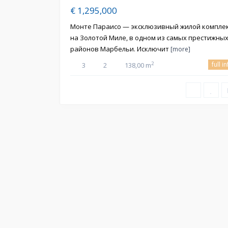
€ 1,295,000
Монте Параисо — эксклюзивный жилой компле
на Золотой Миле, в одном из самых престижны
районов Марбельи. Исключит
[more]
full i
2
3
2
138,00 m