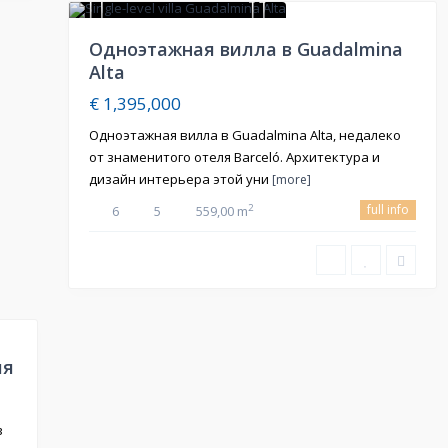
Продажа
Oдноэтажная вилла в Guadalmina
Alta
€ 1,395,000
Одноэтажная вилла в Guadalmina Alta, недалеко
от знаменитого отеля Barceló. Архитектура и
дизайн интерьера этой уни
[more]
full info
2
6
5
559,00 m
ля
в