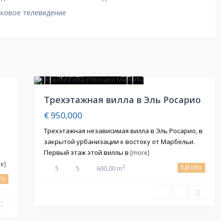
иковое телевидение
Марбелья
21
Продажа
Трехэтажная вилла в Эль Росарио
Price Reduced
€ 950,000
Трехэтажная независимая вилла в Эль Росарио, в
закрытой урбанизации к востоку от Марбельи.
Первый этаж этой виллы в
[more]
e]
full info
2
5
5
600,00 m
nfo
2