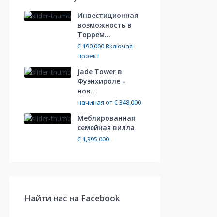
Инвестиционная
возможность в
Торрем...
€ 190,000
Включая
проект
Jade Tower в
Фуэнхироле –
нов...
начиная от
€ 348,000
Меблированная
cемейная вилла
€ 1,395,000
Найти нас на Facebook