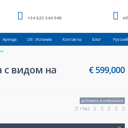
+34 620 344 948
in
Аренда
Об Испании
Контакты
Блог
Русски
ре
 с видом на
€ 599,000
добавить в избранное
1582