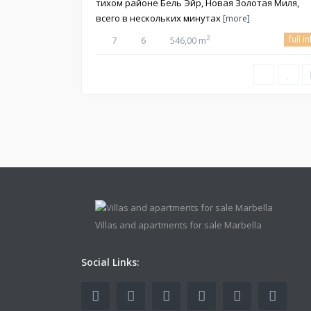
тихом районе Бель Эйр, Новая Золотая Миля,
всего в нескольких минутах
[more]
full i
2
7
6
546,00 m
Villas and apartments for sale Marbella
Social Links: