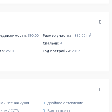
2
Недвижимости:
390,00
Размер участка :
836,00 m
Спальни:
4
та:
V510
Год постройки:
2017
ю / Летняя кухня
Двойное остекление
дом / CCTV
Вид на океан