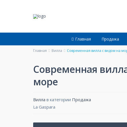
Главная
Продажа
Главная
Bилла
Современная вилла с видом на мо
Современная вилла
море
Bилла
в категории
Продажа
La Gaspara