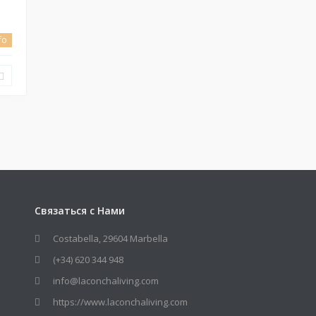
nfo
Связаться с Нами
Costabella, 29604 Marbella
(+34) 620 344 948
info@laconchaliving.com
https://www.laconchaliving.com