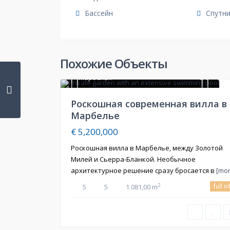
Бассейн
Спутн
Похожие Объекты
Марбелья
7
Продажа
Роскошная современная вилла в
Марбелье
€ 5,200,000
Роскошная вилла в Марбелье, между Золотой
Милей и Сьерра-Бланкой. Необычное
архитектурное решение сразу бросается в
[mor
full i
2
5
5
1 081,00 m