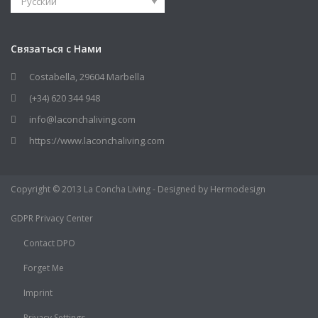
Русский
Связаться с Нами
Costabella, 29604 Marbella
(+34) 620 344 948
info@laconchaliving.com
https://www.laconchaliving.com
Copyright © 2013 La Concha Living - Designed by Hermodesign
GDPR Privacy Center
Contact DPO
Forget Me
Imprint
Privacy Settings