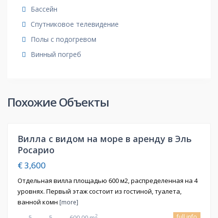
Бассейн
Спутниковое телевидение
Полы с подогревом
Винный погреб
Похожие Объекты
Вилла с видом на море в аренду в Эль
ная
Росарио
€ 3,600
Отдельная вилла площадью 600 м2, распределенная на 4
уровнях. Первый этаж состоит из гостиной, туалета,
ванной комн
[more]
full info
2
5
5
600,00 m