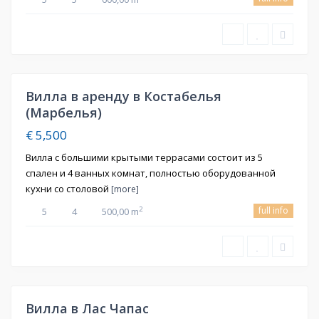
Вилла в аренду в Костабелья
ная
(Марбелья)
€ 5,500
Вилла с большими крытыми террасами состоит из 5
спален и 4 ванных комнат, полностью оборудованной
кухни со столовой
[more]
full info
2
5
4
500,00 m
Вилла в Лас Чапас
ная