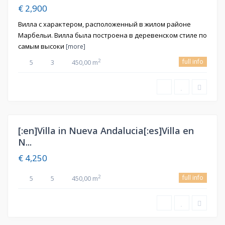
€ 2,900
Вилла c характером, расположенный в жилом районе
Марбельи. Вилла была построена в деревенском стиле по
самым высоки
[more]
full info
2
5
3
450,00 m
[:en]Villa in Nueva Andalucia[:es]Villa en
ная
N...
€ 4,250
full info
2
5
5
450,00 m