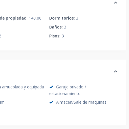
e propiedad:
140,00
Dormitorios:
3
Baños:
3
2
Pisos:
3
a amueblada y equipada
Garaje privado /
estacionamiento
ium
Almacen/Sale de maquinas