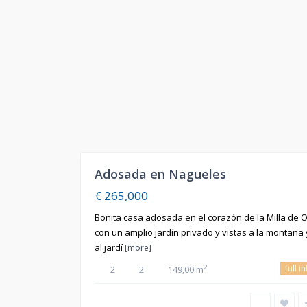
8
Adosada en Nagueles
En
Venta
€ 265,000
Bonita casa adosada en el corazón de la Milla de O
con un amplio jardín privado y vistas a la montaña 
al jardí
[more]
full i
2
2
2
149,00 m