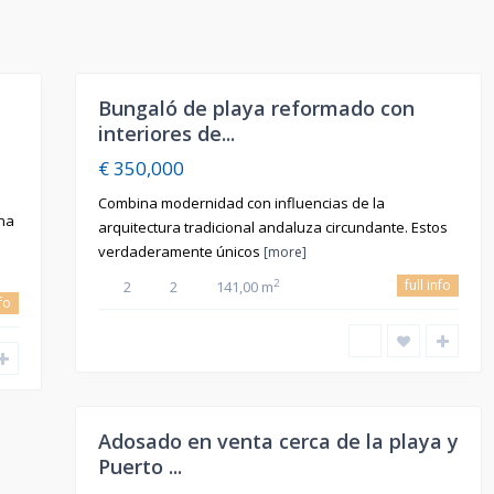
17
Bungaló de playa reformado con
En
Venta
interiores de...
€ 350,000
Combina modernidad con influencias de la
Una
arquitectura tradicional andaluza circundante. Estos
verdaderamente únicos
[more]
full info
2
2
2
141,00 m
nfo
12
Adosado en venta cerca de la playa y
En
Venta
Puerto ...