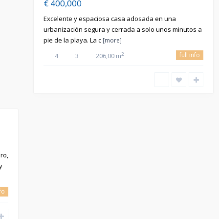
€ 400,000
Excelente y espaciosa casa adosada en una
urbanización segura y cerrada a solo unos minutos a
pie de la playa. La c
[more]
full info
2
4
3
206,00 m
ro,
y
nfo