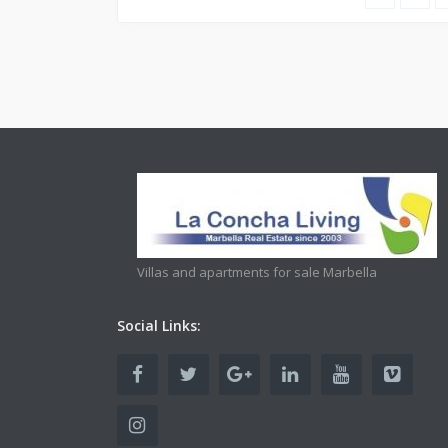
Villas and apartments for sale Marbella
Social Links: