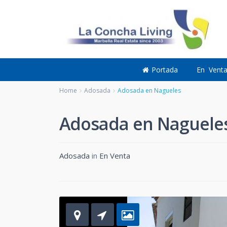
Portada
En Vent
Home
Adosada
Adosada en Nagueles
Adosada en Naguele
Adosada
in
En Venta