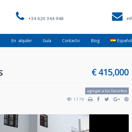
+34 620 344 948
in
a
En alquiler
Guía
Contacto
Blog
Españo
s
€ 415,000
agregar a los favoritos
1179