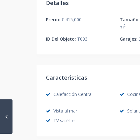
Detalles
Precio:
€ 415,000
Tamaño d
2
m
ID Del Objeto:
T093
Garajes:
Características
Calefacción Central
Cocin
Vista al mar
Solar
TV satélite