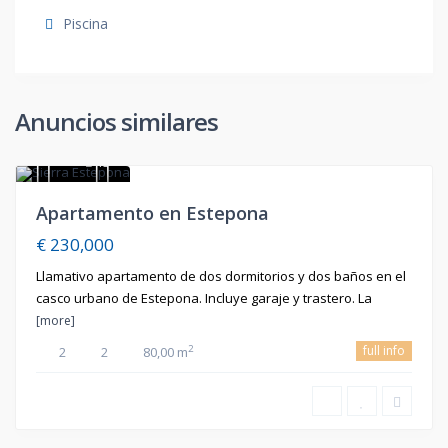
Piscina
Anuncios similares
15
En
Apartamento en Estepona
Venta
€ 230,000
Llamativo apartamento de dos dormitorios y dos baños en el
casco urbano de Estepona. Incluye garaje y trastero. La
[more]
full info
2
2
2
80,00 m