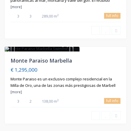
panorámicas al mar, montaña y valle del golf. El recibido
[more]
full info
2
3
3
289,00 m
15
En Venta
Monte Paraiso Marbella
€ 1,295,000
Monte Paraiso es un exclusivo complejo residencial en la
Milla de Oro, una de las zonas más prestigiosas de Marbell
[more]
full info
2
3
2
138,00 m