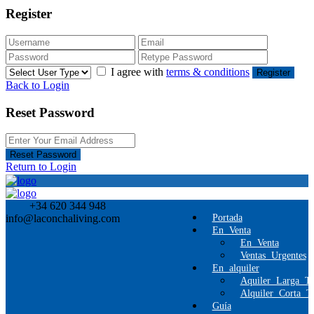
Register
I agree with
terms & conditions
Register
Back to Login
Reset Password
Reset Password
Return to Login
+34 620 344 948
info@laconchaliving.com
Portada
En Venta
En Venta
Ventas Urgentes
En alquiler
Aquiler Larga T
Alquiler Corta T
Guía