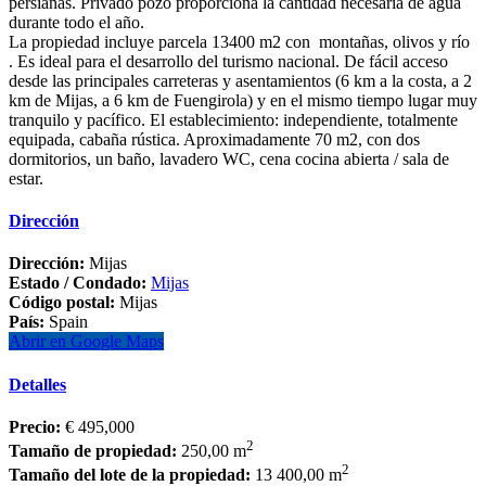
persianas. Privado pozo proporciona la cantidad necesaria de agua
durante todo el año.
La propiedad incluye parcela 13400 m2 con montañas, olivos y río
. Es ideal para el desarrollo del turismo nacional. De fácil acceso
desde las principales carreteras y asentamientos (6 km a la costa, a 2
km de Mijas, a 6 km de Fuengirola) y en el mismo tiempo lugar muy
tranquilo y pacífico. El establecimiento: independiente, totalmente
equipada, cabaña rústica. Aproximadamente 70 m2, con dos
dormitorios, un baño, lavadero WC, cena cocina abierta / sala de
estar.
Dirección
Dirección:
Mijas
Estado / Condado:
Mijas
Código postal:
Mijas
País:
Spain
Abrir en Google Maps
Detalles
Precio:
€ 495,000
2
Tamaño de propiedad:
250,00 m
2
Tamaño del lote de la propiedad:
13 400,00 m