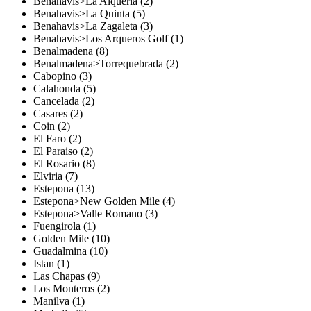
Benahavis>La Alqueria (2)
Benahavis>La Quinta (5)
Benahavis>La Zagaleta (3)
Benahavis>Los Arqueros Golf (1)
Benalmadena (8)
Benalmadena>Torrequebrada (2)
Cabopino (3)
Calahonda (5)
Cancelada (2)
Casares (2)
Coin (2)
El Faro (2)
El Paraiso (2)
El Rosario (8)
Elviria (7)
Estepona (13)
Estepona>New Golden Mile (4)
Estepona>Valle Romano (3)
Fuengirola (1)
Golden Mile (10)
Guadalmina (10)
Istan (1)
Las Chapas (9)
Los Monteros (2)
Manilva (1)