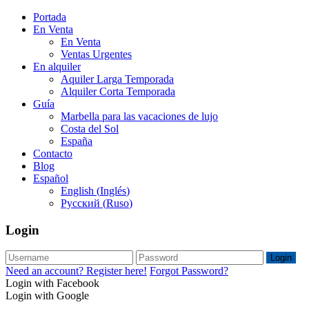
Portada
En Venta
En Venta
Ventas Urgentes
En alquiler
Aquiler Larga Temporada
Alquiler Corta Temporada
Guía
Marbella para las vacaciones de lujo
Costa del Sol
España
Contacto
Blog
Español
English
(
Inglés
)
Русский
(
Ruso
)
Login
Login
Need an account? Register here!
Forgot Password?
Login with Facebook
Login with Google