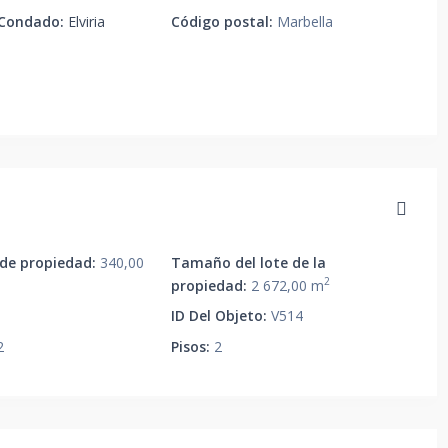
 Condado:
Elviria
Código postal:
Marbella
e propiedad:
340,00
Tamaño del lote de la
2
propiedad:
2 672,00 m
ID Del Objeto:
V514
2
Pisos:
2