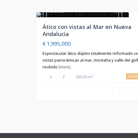
Marbella
15
En Venta
Ático con vistas al Mar en Nueva
Andalucía
€ 1,995,000
Espectacular ático dúplex totalmente reformado c
vistas panorámicas al mar, montaña y valle del golf.
recibido
[more]
full i
2
3
3
289,00 m