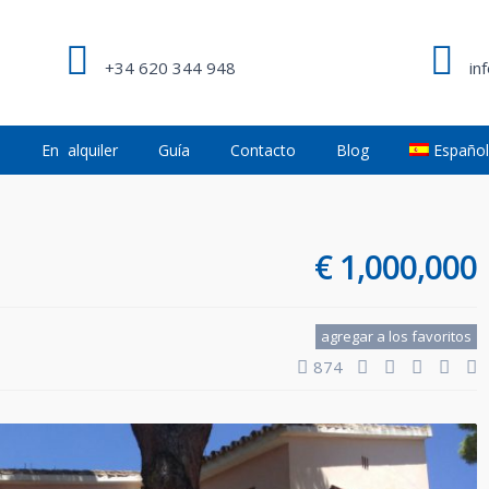
+34 620 344 948
in
a
En alquiler
Guía
Contacto
Blog
Españo
a
€ 1,000,000
agregar a los favoritos
874