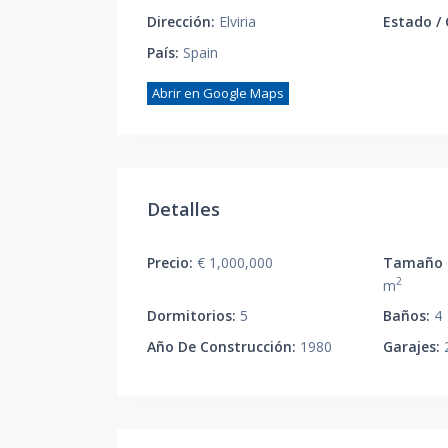
Dirección:
Elviria
Estado /
País:
Spain
Abrir en Google Maps
Detalles
Precio:
€ 1,000,000
Tamaño d
2
m
Dormitorios:
5
Baños:
4
Año De Construcción:
1980
Garajes: