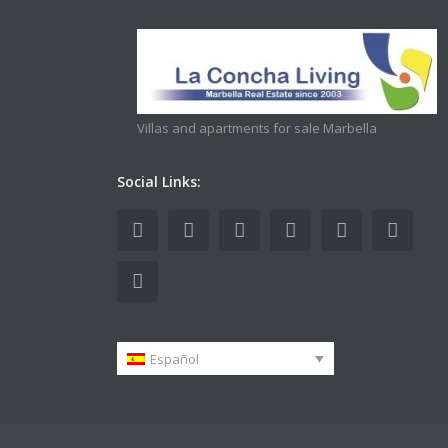
Villas and apartments for sale Marbella
Social Links:
Español