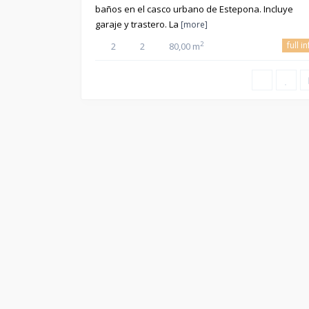
baños en el casco urbano de Estepona. Incluye
garaje y trastero. La
[more]
full i
2
2
2
80,00 m