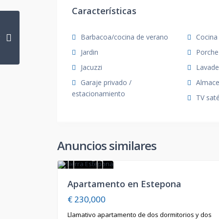
Características
Barbacoa/cocina de verano
Cocina
Jardin
Porche
Jacuzzi
Lavade
Garaje privado /
Almace
estacionamiento
TV saté
Anuncios similares
15
En
Apartamento en Estepona
Venta
€ 230,000
Llamativo apartamento de dos dormitorios y dos