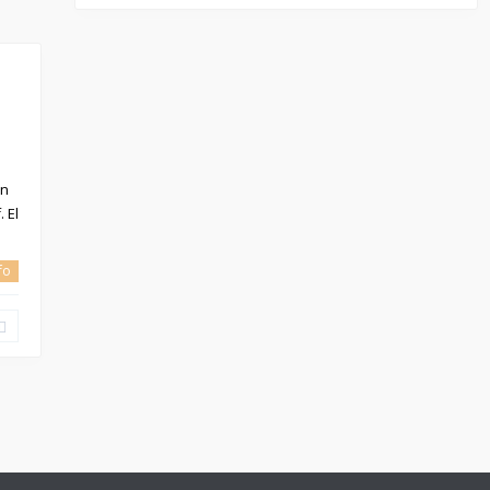
on
 El
nfo