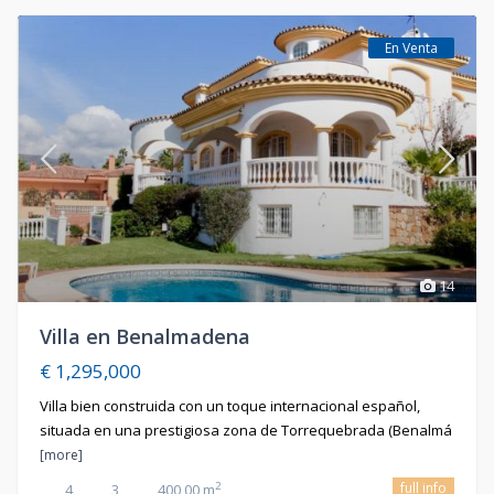
En Venta
14
Villa en Benalmadena
€ 1,295,000
Villa bien construida con un toque internacional español,
situada en una prestigiosa zona de Torrequebrada (Benalmá
[more]
full info
2
4
3
400,00 m