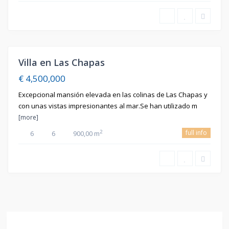
Villa en Las Chapas
En
enta
€ 4,500,000
Excepcional mansión elevada en las colinas de Las Chapas y
con unas vistas impresionantes al mar.Se han utilizado m
[more]
full info
2
6
6
900,00 m