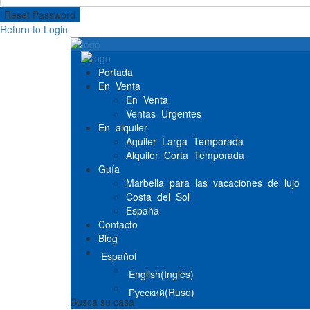
Reset Password
Return to Login
Portada
En Venta
En Venta
Ventas Urgentes
En alquiler
Aquiler Larga Temporada
Alquiler Corta Temporada
Guía
Marbella para las vacaciones de lujo
Costa del Sol
España
Contacto
Blog
Español
English
(
Inglés
)
Русский
(
Ruso
)
Busca su casa