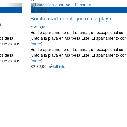
En Venta
Bonito apartamento junto a la playa
a
€ 303,000
Bonito apartamento en Lunamar, un excepcional com
s de la
junto a la playa en Marbella Este. El apartamento con
este está e
[more]
Bonito apartamento en Lunamar, un excepcional com
s de la
junto a la playa en Marbella Este. El apartamento con
este está e
[more]
2
3
2
82,00 m
full info