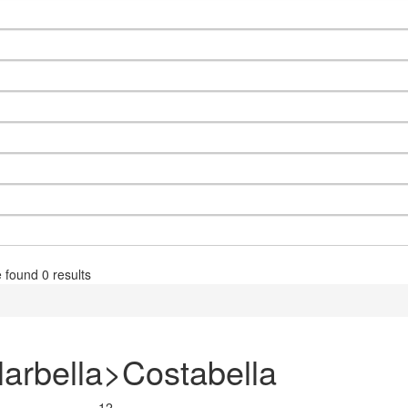
 found
0
results
 Marbella>Costabella
12